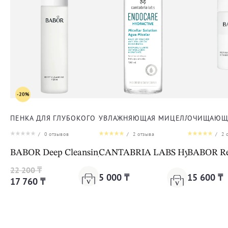
-20%
ПЕНКА ДЛЯ ГЛУБОКОГО ОЧИЩЕНИЯ КОЖИ ЛИЦА
УВЛАЖНЯЮЩАЯ МИЦЕЛЛЯРНАЯ ВОД
ОЧИЩАЮЩА
/
0
отзывов
/
2
отзыва
/
2
о
BABOR Deep Cleansing Foam
CANTABRIA LABS Hydractive Mic
BABOR Ref
22 200 ₸
5 000 ₸
15 600 ₸
17 760 ₸