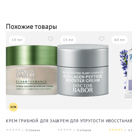
Похожие товары
15 мл
15 мл
60 мл
42%
КРЕМ ГРИБНОЙ ДЛЯ ЗАЩИТЫ ОТ СТРЕССА ДЛЯ ЛИЦА
КРЕМ ДЛЯ УПРУГОСТИ И ЭЛАСТИЧ
ВОССТАНА
/
0
отзывов
/
0
отзывов
/
4
о