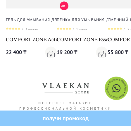
ГЕЛЬ ДЛЯ УМЫВАНИЯ ДЛЯ ЛИЦА
ПЕНКА ДЛЯ УМЫВАНИЯ ДЛЯ ЛИЦА
СМЕННЫЙ 
/
3
отзыва
/
1
отзыв
/
3
о
COMFORT ZONE Active Pureness Gel
COMFORT ZONE Essential Face
COMFORT Z
22 400 ₸
19 200 ₸
55 800 ₸
ИНТЕРНЕТ-МАГАЗИН
ПРОФЕССИОНАЛЬНОЙ КОСМЕТИКИ
получи промокод