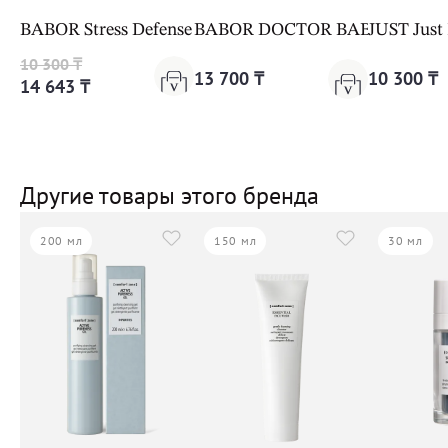
BABOR Stress Defense Mushroom Cream Cleanformanc
BABOR DOCTOR BABOR LIFTING 
JUST Just
10 300 ₸
13 700 ₸
10 300 ₸
14 643 ₸
Другие товары этого бренда
200 мл
150 мл
30 мл