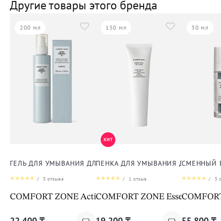
Другие товары этого бренда
200 мл
150 мл
30 мл
ГЕЛЬ ДЛЯ УМЫВАНИЯ ДЛЯ ЛИЦА
ПЕНКА ДЛЯ УМЫВАНИЯ ДЛЯ ЛИЦА
СМЕННЫЙ 
/
3
отзыва
/
1
отзыв
/
3
о
COMFORT ZONE Active Pureness Gel
COMFORT ZONE Essential Face
COMFORT Z
22 400 ₸
19 200 ₸
55 800 ₸