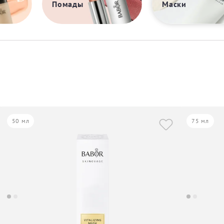
Помады
Маски
50 мл
75 мл