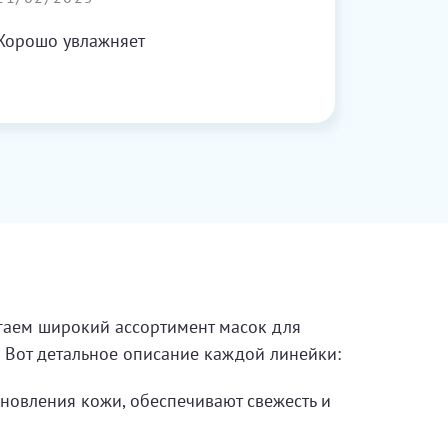
После 
ухожен
Хорошо увлажняет
профес
гаем широкий ассортимент масок для
 Вот детальное описание каждой линейки:
новления кожи, обеспечивают свежесть и