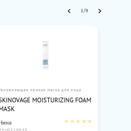
1/9
Увлажняющая пенная маска для лица
Витали
SKINOVAGE MOISTURIZING FOAM
SKINO
MASK
Жана
21/02
Нина
21/02/2025