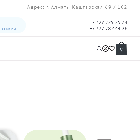
Адрес: г. Алматы Кашгарская 69 / 102
+7 727 229 25 74
а кожей
+7 777 28 444 26
интенсивная лифтинг-сыворотка для лица
гель три-актив для кожи лица с акне для лица