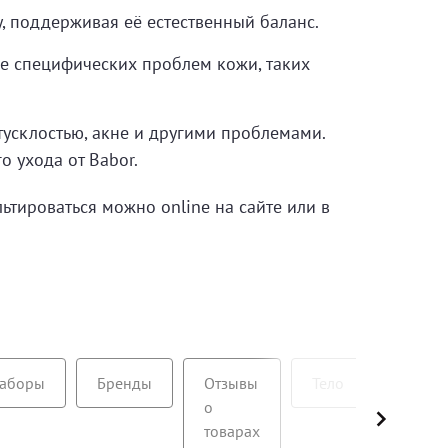
, поддерживая её естественный баланс.
 специфических проблем кожи, таких
тусклостью, акне и другими проблемами.
 ухода от Babor.
ьтироваться можно online на сайте или в
аборы
Бренды
Отзывы
Тело
Лицо
о
товарах