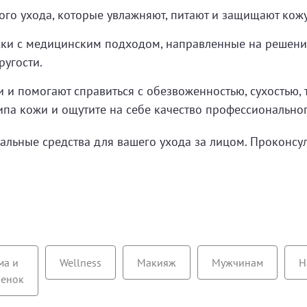
Цена по возрастанию
Бестселлеры
го ухода, которые увлажняют, питают и защищают кожу
Цена по убыванию
По рейтингу
ки с медицинским подходом, направленные на решение
ругости.
 и помогают справиться с обезвоженностью, сухостью, 
па кожи и ощутите на себе качество профессионального
льные средства для вашего ухода за лицом. Проконсул
ма и
Wellness
Макияж
Мужчинам
Н
бенок