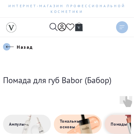
ИНТЕРНЕТ-МАГАЗИН ПРОФЕССИОНАЛЬНОЙ
КОСМЕТИКИ
Сортировать
Актуальное
Назад
Цена по возрастанию
Цена по убыванию
Помада для губ Babor (Бабор)
Новинки
Бестселлеры
По рейтингу
Тональные
Ампулы
Помады
основы