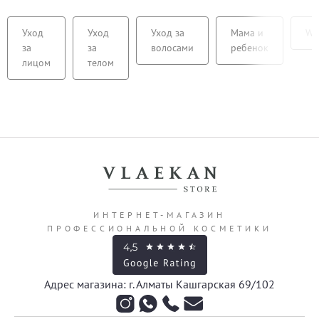
Уход
Уход
Уход за
Мама и
We
за
за
волосами
ребенок
лицом
телом
ИНТЕРНЕТ-МАГАЗИН
ПРОФЕССИОНАЛЬНОЙ КОСМЕТИКИ
Адрес магазина: г. Алматы Кашгарская 69/102