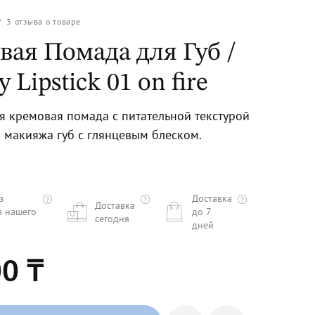
/
3
отзыва о товаре
вая Помада для Губ /
 Lipstick 01 on fire
 кремовая помада с питательной текстурой
о макияжа губ с глянцевым блеском.
з
Доставка
Доставка
з нашего
до 7
сегодня
дней
0 ₸