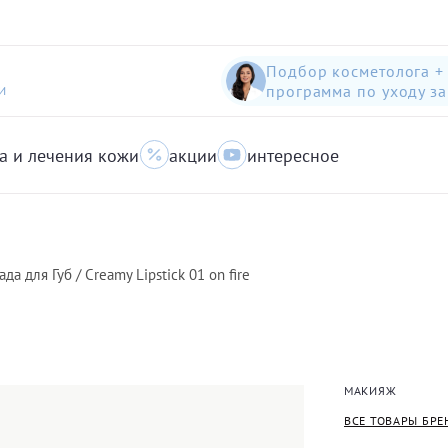
Подбор косметолога +
программа по уходу з
И
а и лечения кожи
акции
интересное
шампунь-пилинг для защиты волос с яблоком
Anti-Pollution peeling Shampoo with Swiss Apple
очищающий гель для кожи с акне для лица
а для Губ / Creamy Lipstick 01 on fire
МАКИЯЖ
ВСЕ ТОВАРЫ БРЕ