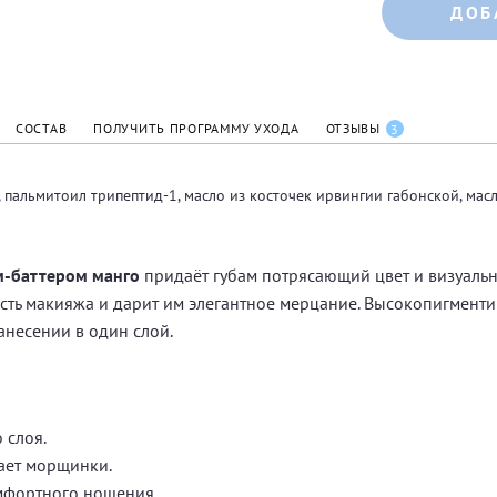
ДОБ
СОСТАВ
ПОЛУЧИТЬ ПРОГРАММУ УХОДА
ОТЗЫВЫ
3
, пальмитоил трипептид-1, масло из косточек ирвингии габонской, мас
м-баттером манго
придаёт губам потрясающий цвет и визуальн
ость макияжа и дарит им элегантное мерцание. Высокопигмен
несении в один слой.
 слоя.
вает морщинки.
омфортного ношения.