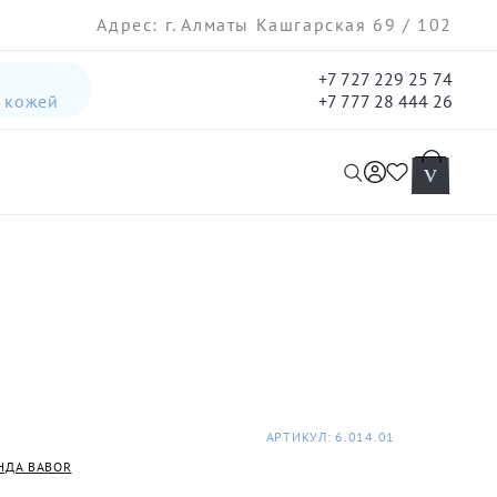
Адрес: г. Алматы Кашгарская 69 / 102
+7 727 229 25 74
а кожей
+7 777 28 444 26
интенсивная лифтинг-сыворотка для лица
гель три-актив для кожи лица с акне для лица
АРТИКУЛ: 6.014.01
НДА BABOR