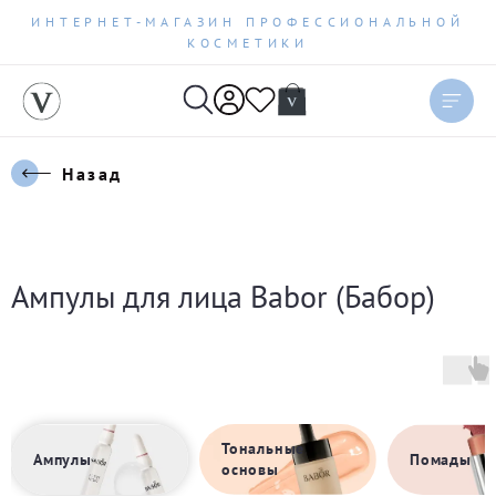
ИНТЕРНЕТ-МАГАЗИН ПРОФЕССИОНАЛЬНОЙ
КОСМЕТИКИ
Сортировать
Актуальное
Назад
Цена по возрастанию
Цена по убыванию
Ампулы для лица Babor (Бабор)
Новинки
Бестселлеры
По рейтингу
Тональные
Ампулы
Помады
основы