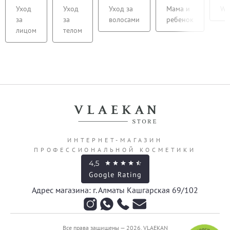
Уход
Уход
Уход за
Мама и
We
за
за
волосами
ребенок
лицом
телом
ИНТЕРНЕТ-МАГАЗИН
ПРОФЕССИОНАЛЬНОЙ КОСМЕТИКИ
Адрес магазина: г. Алматы Кашгарская 69/102
Все права защищены — 2026.
VLAEKAN