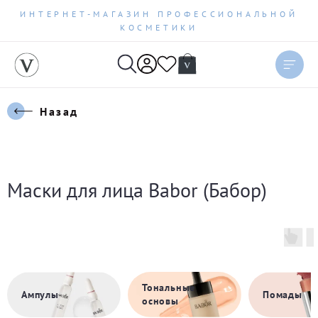
ИНТЕРНЕТ-МАГАЗИН ПРОФЕССИОНАЛЬНОЙ
КОСМЕТИКИ
Сортировать
Актуальное
Назад
Цена по возрастанию
Цена по убыванию
Маски для лица Babor (Бабор)
Новинки
Бестселлеры
По рейтингу
Тональные
Ампулы
Помады
основы