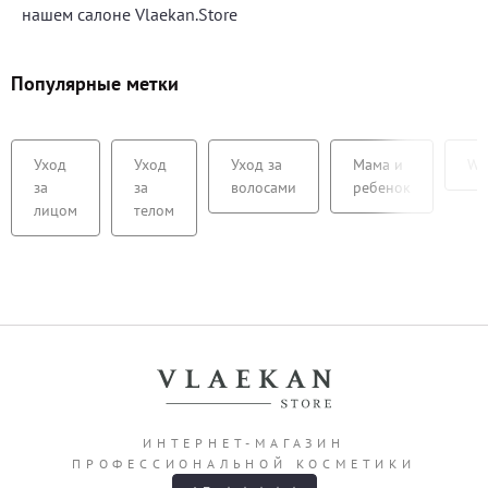
нашем салоне Vlaekan.Store
Популярные метки
Уход
Уход
Уход за
Мама и
We
за
за
волосами
ребенок
лицом
телом
ИНТЕРНЕТ-МАГАЗИН
ПРОФЕССИОНАЛЬНОЙ КОСМЕТИКИ