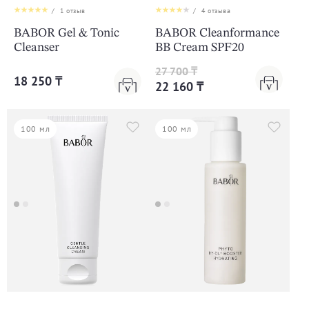
/
1
отзыв
/
4
отзыва
BABOR Gel & Tonic
BABOR Cleanformance
Cleanser
BB Cream SPF20
27 700 ₸
18 250 ₸
22 160 ₸
100 мл
100 мл