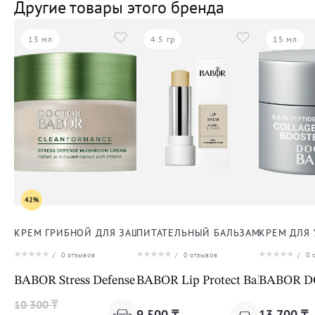
Другие товары этого бренда
15 мл
4.5 гр
15 мл
42%
КРЕМ ГРИБНОЙ ДЛЯ ЗАЩИТЫ ОТ СТРЕССА ДЛЯ ЛИЦА
ПИТАТЕЛЬНЫЙ БАЛЬЗАМ ДЛЯ ГУБ
КРЕМ ДЛЯ
/
0
отзывов
/
0
отзывов
/
0
о
BABOR Stress Defense Mushroom Cream Cleanformanc
BABOR Lip Protect Balm
BABOR DO
10 300 ₸
9 500 ₸
13 700 ₸