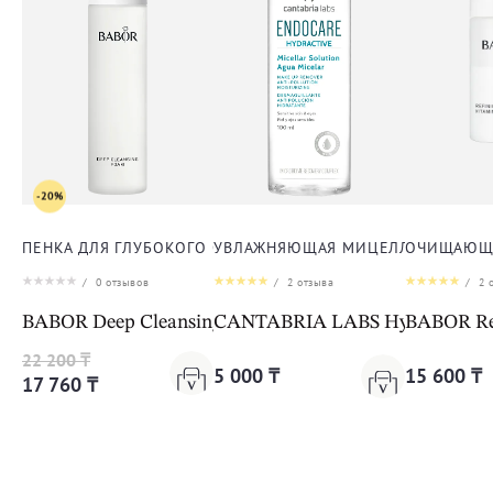
-20%
ПЕНКА ДЛЯ ГЛУБОКОГО ОЧИЩЕНИЯ КОЖИ ЛИЦА
УВЛАЖНЯЮЩАЯ МИЦЕЛЛЯРНАЯ ВОД
ОЧИЩАЮЩА
/
0
отзывов
/
2
отзыва
/
2
о
BABOR Deep Cleansing Foam
CANTABRIA LABS Hydractive Mic
BABOR Ref
22 200 ₸
5 000 ₸
15 600 ₸
17 760 ₸