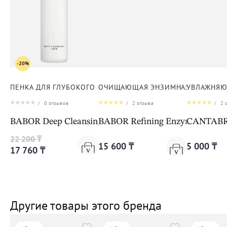
-20%
ПЕНКА ДЛЯ ГЛУБОКОГО ОЧИЩЕНИЯ КОЖИ ЛИЦА
ОЧИЩАЮЩАЯ ЭНЗИМНАЯ ПУДРА ДЛ
УВЛАЖНЯЮ
/
0
отзывов
/
2
отзыва
/
2
о
BABOR Deep Cleansing Foam
BABOR Refining Enzyme & Vitam
CANTABRIA
22 200 ₸
15 600 ₸
5 000 ₸
17 760 ₸
Другие товары этого бренда