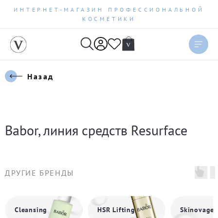
ИНТЕРНЕТ-МАГАЗИН ПРОФЕССИОНАЛЬНОЙ
КОСМЕТИКИ
Сортировать
Актуальное
Назад
Цена по возрастанию
Цена по убыванию
Babor, линия средств Resurface
Новинки
Бестселлеры
ДРУГИЕ БРЕНДЫ
По рейтингу
Cleansing
HSR Lifting
Skinovage