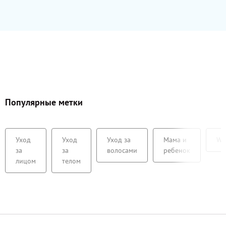
Популярные метки
Уход
Уход
Уход за
Мама и
We
за
за
волосами
ребенок
лицом
телом