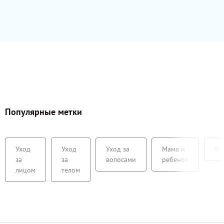
Популярные метки
Уход
Уход
Уход за
Мама и
We
за
за
волосами
ребенок
лицом
телом