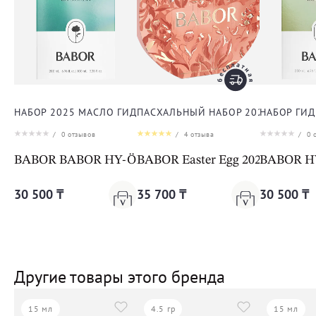
НАБОР 2025 МАСЛО ГИДРОФИЛЬНОЕ ОЧИЩАЮЩЕЕ + ФИТ
ПАСХАЛЬНЫЙ НАБОР 2025 ДЛЯ ЛИ
НАБОР ГИ
/
0
отзывов
/
4
отзыва
/
0
о
BABOR BABOR HY-ÖL Cleanser & Phyto Booster Balanc
BABOR Easter Egg 2025
BABOR HY-
30 500 ₸
35 700 ₸
30 500 ₸
Другие товары этого бренда
15 мл
4.5 гр
15 мл