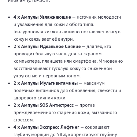
типов ампул BABOR:
4 x Ампулы Увлажняющие
— источник молодости
и увлажнения для кожи любого типа.
Гиалуроновая кислота активно поставляет влагу в
кожу и связывает её внутри.
2 x Ампулы Идеальное Сияние
— для тех, кто
проводит большую часть дня за экраном
компьютера, планшета или смартфона. Мгновенно
восстанавливают тусклую кожу со сниженной
упругостью и неровным тоном.
2 x Ампулы Мультивитамины
— максимум
полезных витаминов для обновления, свежести и
здорового сияния кожи.
2 x Ампулы SOS Антистресс
— против
преждевременного старения кожи, вызванного
стрессом.
4 x Ампулы Экспресс Лифтинг
— сокращают
глубину морщин до 58%, корректируют глубину