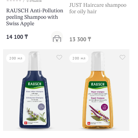
/
0
отзывов
JUST Haircare shampoo
RAUSCH Anti-Pollution
for oily hair
peeling Shampoo with
Swiss Apple
14 100 ₸
13 300 ₸
200 мл
200 мл