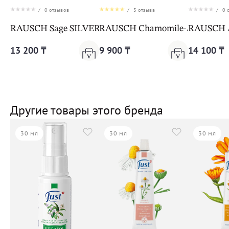
/
0
отзывов
/
3
отзыва
/
0
о
RAUSCH Sage SILVER-SHINE SHAMPOO
RAUSCH Chamomile-Amarant
RAUSCH An
13 200 ₸
9 900 ₸
14 100 ₸
Другие товары этого бренда
30 мл
30 мл
30 мл