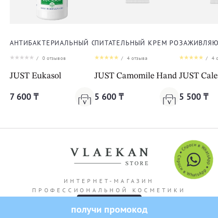
АНТИБАКТЕРИАЛЬНЫЙ СПРЕЙ ЭУКАСОЛ
ПИТАТЕЛЬНЫЙ КРЕМ РОМАШКА ДЛ
ЗАЖИВЛЯЮ
/
0
отзывов
/
4
отзыва
/
4
о
JUST Eukasol
JUST Camomile Hand Cream
JUST Cal
7 600 ₸
5 600 ₸
5 500 ₸
ИНТЕРНЕТ-МАГАЗИН
ПРОФЕССИОНАЛЬНОЙ КОСМЕТИКИ
получи промокод