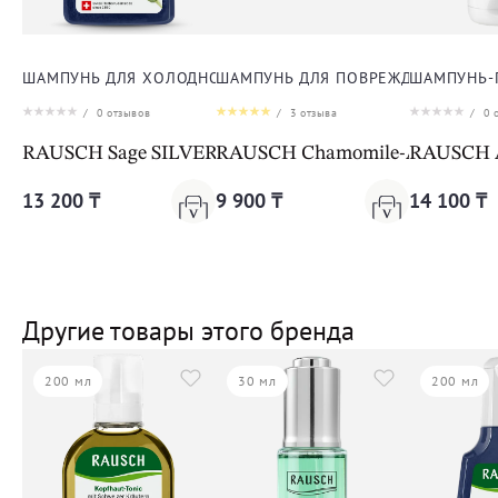
ШАМПУНЬ ДЛЯ ХОЛОДНОГО БЛОНДА
ШАМПУНЬ ДЛЯ ПОВРЕЖДЕННЫХ И 
ШАМПУНЬ-
/
0
отзывов
/
3
отзыва
/
0
о
RAUSCH Sage SILVER-SHINE SHAMPOO
RAUSCH Chamomile-Amarant
RAUSCH An
13 200 ₸
9 900 ₸
14 100 ₸
Другие товары этого бренда
200 мл
30 мл
200 мл