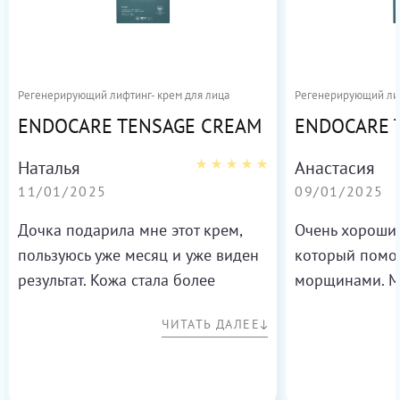
Регенерирующий лифтинг- крем для лица
Регенерирующий лиф
ENDOCARE TENSAGE CREAM
ENDOCARE 
Наталья
Анастасия
11/01/2025
09/01/2025
Дочка подарила мне этот крем,
Очень хороший
пользуюсь уже месяц и уже виден
который помог
результат. Кожа стала более
морщинами. М
гладкой и заметно подтянулся
сном и утром, 
ЧИТАТЬ ДАЛЕЕ
овал в области подбородка.
пользования р
Текстура крема приятная и быстро
результат) буд
впитывается.
же, у мужа в к