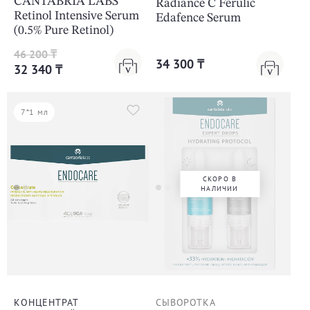
CANTABRIA LABS
Radiance C Ferulic
Retinol Intensive Serum
Edafence Serum
(0.5% Pure Retinol)
46 200 ₸
34 300 ₸
32 340 ₸
7*1 мл
СКОРО В
НАЛИЧИИ
КОНЦЕНТРАТ
СЫВОРОТКА