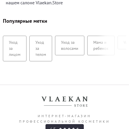
нашем салоне Vlaekan.Store
Популярные метки
Уход
Уход
Уход за
Мама и
We
за
за
волосами
ребенок
лицом
телом
ИНТЕРНЕТ-МАГАЗИН
ПРОФЕССИОНАЛЬНОЙ КОСМЕТИКИ