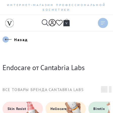
ИНТЕРНЕТ-МАГАЗИН ПРОФЕССИОНАЛЬНОЙ
КОСМЕТИКИ
Сортировать
Актуальное
Назад
Цена по возрастанию
Цена по убыванию
Endocare от Cantabria Labs
Новинки
Бестселлеры
ВСЕ ТОВАРЫ БРЕНДА CANTABRIA LABS
По рейтингу
Biretix
Skin Resist
Heliocare