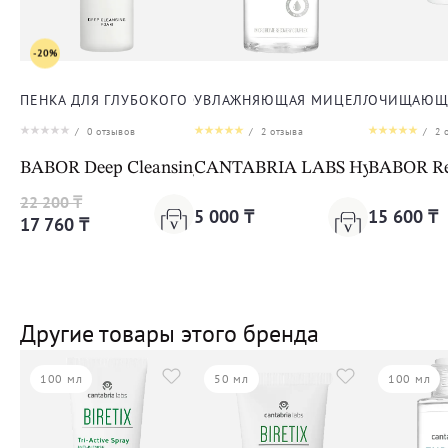
-20%
ПЕНКА ДЛЯ ГЛУБОКОГО ОЧИЩЕНИЯ КОЖИ ЛИЦА
УВЛАЖНЯЮЩАЯ МИЦЕЛЛЯРНАЯ ВОД
ОЧИЩАЮЩА
/
0
отзывов
/
2
отзыва
/
2
о
BABOR Deep Cleansing Foam
CANTABRIA LABS Hydractive Mic
BABOR Ref
22 200 ₸
5 000 ₸
15 600 ₸
17 760 ₸
Другие товары этого бренда
100 мл
50 мл
100 мл