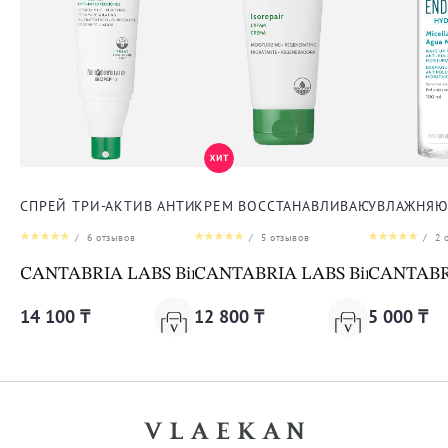
СПРЕЙ ТРИ-АКТИВ АНТИ-АКНЕ ДЛЯ ТЕЛА
КРЕМ ВОССТАНАВЛИВАЮЩИЙ ДЛЯ 
УВЛАЖНЯЮ
/
6
отзывов
/
5
отзывов
/
2
о
CANTABRIA LABS Biretix Tri-Active Spray Anti-Blemi
CANTABRIA LABS Biretix Isorep
CANTABRIA
14 100 ₸
12 800 ₸
5 000 ₸