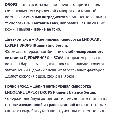
DROPS
— это система для ежедневного применения,
сочетающая текстуру лёгкой сыворотки и мощный
комплекс
активных ингредиентов
с запатентованными
технологиями
Cantabria Labs
, направленная на сияние
кожи и выравнивание её тона.
Дневной уход – Осветляющая сыворотка ENDOCARE
EXPERT DROPS Illuminating Serum.
Формула содержит комбинацию
стабилизированного
витамина C
,
EDAFENCE®
и
SCA®
, которые укрепляют
кожный барьер, защищают и восстанавливают кожу от
загрязнений и других внешних агрессивных факторов.
Делает кожу сияющей, свежей и яркой.
Ночной уход – Депигментирующая сыворотка
ENDOCARE EXPERT DROPS Pigment Balance Serum.
Содержит двойную активную систему депигментации на
основе
азелаиновой
и
транексамовой кислот
, которые
снижают выработку меланина, уменьшают тёмные пятна