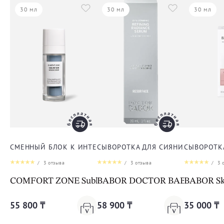
30 мл
30 мл
30 мл
СМЕННЫЙ БЛОК К ИНТЕНСИВНОЙ ЛИФТИНГ-СЫВОРОТКЕ
СЫВОРОТКА ДЛЯ СИЯНИЯ КОЖИ Д
СЫВОРОТК
/
3
отзыва
/
3
отзыва
/
3
о
COMFORT ZONE Sublime Skin Intensive Serum Refill
BABOR DOCTOR BABOR RESURFA
BABOR Sk
55 800 ₸
58 900 ₸
35 000 ₸