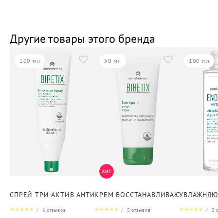
Другие товары этого бренда
100 мл
50 мл
100 мл
СПРЕЙ ТРИ-АКТИВ АНТИ-АКНЕ ДЛЯ ТЕЛА
КРЕМ ВОССТАНАВЛИВАЮЩИЙ ДЛЯ 
УВЛАЖНЯЮ
/
6
отзывов
/
5
отзывов
/
2
о