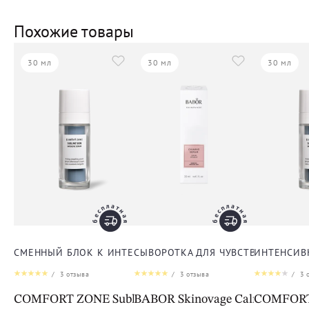
Похожие товары
30 мл
30 мл
30 мл
СМЕННЫЙ БЛОК К ИНТЕНСИВНОЙ ЛИФТИНГ-СЫВОРОТКЕ
СЫВОРОТКА ДЛЯ ЧУВСТВИТЕЛЬНО
ИНТЕНСИВ
/
3
отзыва
/
3
отзыва
/
3
о
COMFORT ZONE Sublime Skin Intensive Serum Refill
BABOR Skinovage Calming Ser
COMFORT 