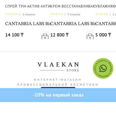
СПРЕЙ ТРИ-АКТИВ АНТИ-АКНЕ ДЛЯ ТЕЛА
КРЕМ ВОССТАНАВЛИВАЮЩИЙ ДЛЯ 
УВЛАЖНЯЮ
/
6
отзывов
/
5
отзывов
/
2
о
CANTABRIA LABS Biretix Tri-Active Spray Anti-Blemi
CANTABRIA LABS Biretix Isorep
CANTABRIA
14 100 ₸
12 800 ₸
5 000 ₸
ИНТЕРНЕТ-МАГАЗИН
ПРОФЕССИОНАЛЬНОЙ КОСМЕТИКИ
-10% на первый заказ
Адрес магазина: г. Алматы Кашгарская 69/102