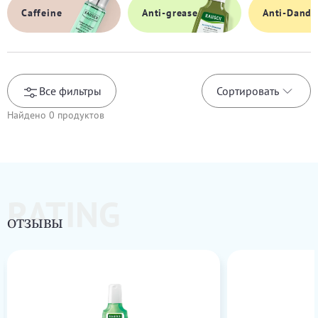
Caffeine
Anti-grease
Anti-Dandr
Все фильтры
Сортировать
Найдено
0
продуктов
RATING
ОТЗЫВЫ