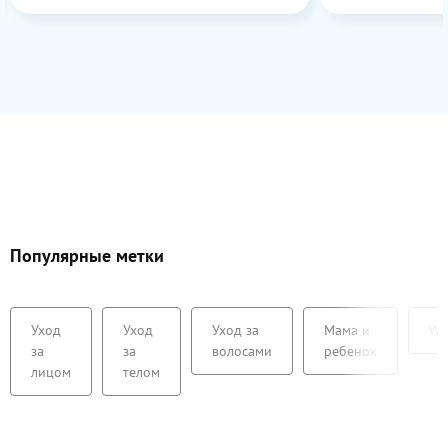
огромным плю
натуральный с
глазки.
Популярные метки
Уход
Уход
Уход за
Мама и
We
за
за
волосами
ребенок
лицом
телом