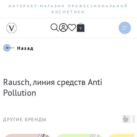
ИНТЕРНЕТ-МАГАЗИН ПРОФЕССИОНАЛЬНОЙ
КОСМЕТИКИ
Сортировать
Актуальное
Назад
Цена по возрастанию
Цена по убыванию
Rausch, линия средств Anti
Новинки
Pollution
Бестселлеры
ДРУГИЕ БРЕНДЫ
По рейтингу