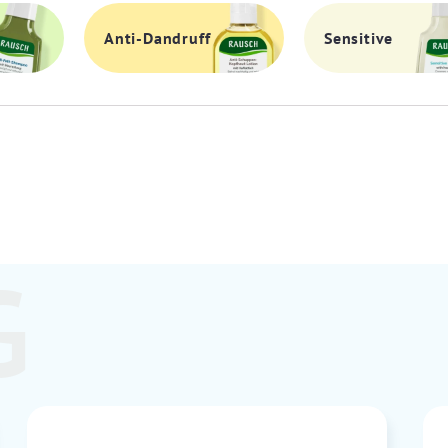
Anti-Dandruff
Sensitive
G