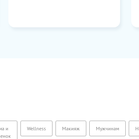
стали мягкие и послушные, огромным
плюсом является натуральный состав и
не щепет глазки.
Актуальное
Новинки
ма и
Wellness
Макияж
Мужчинам
Н
Цена по возрастанию
Бестселлеры
бенок