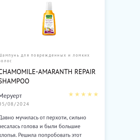
Шампунь для поврежденных и ломких
Кондиц
волос
WILL
CHAMOMILE-AMARANTH REPAIR
COND
SHAMPOO
Ася
Меруерт
03/08
05/08/2024
Действ
Давно мучилась от перхоти, сильно
Помогл
чесалась голова и были большие
волосы
хлопья. Решила попробовать этот
и силь