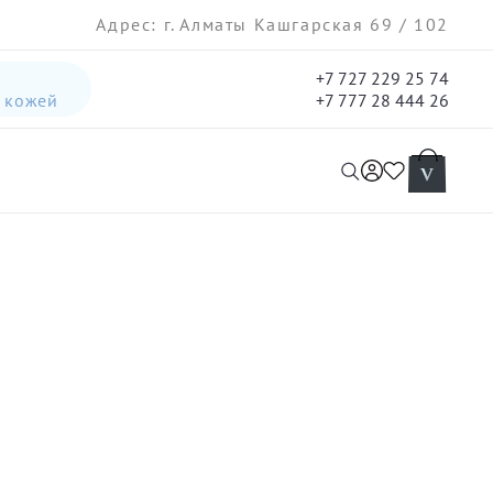
Адрес: г. Алматы Кашгарская 69 / 102
+7 727 229 25 74
а кожей
+7 777 28 444 26
интенсивная лифтинг-сыворотка для лица
гель три-актив для кожи лица с акне для лица