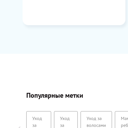
ЕЕ
них
от
его
и,
т
за
Популярные метки
Уход
Уход
Уход за
Ма
за
за
волосами
ре