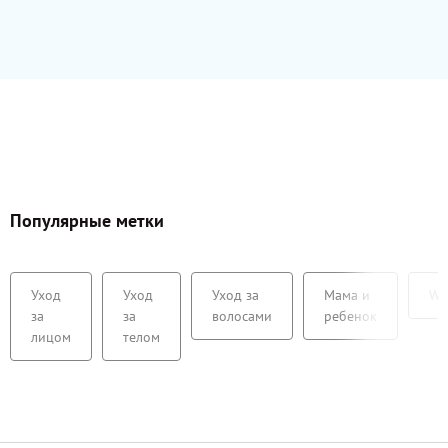
натуральный с
глазки.
Популярные метки
Уход
Уход
Уход за
Мама и
We
за
за
волосами
ребенок
лицом
телом