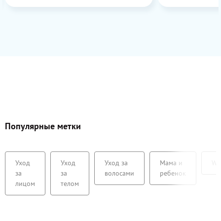
огромным плю
натуральный с
глазки.
Популярные метки
Уход
Уход
Уход за
Мама и
We
за
за
волосами
ребенок
лицом
телом