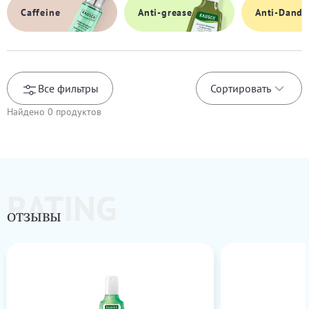
Caffeine
Anti-grease
Anti-Dandr
Все фильтры
Сортировать
Найдено
0
продуктов
RATING
ОТЗЫВЫ