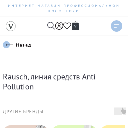
ИНТЕРНЕТ-МАГАЗИН ПРОФЕССИОНАЛЬНОЙ
КОСМЕТИКИ
Сортировать
Актуальное
Назад
Цена по возрастанию
Цена по убыванию
Rausch, линия средств Anti
Новинки
Pollution
Бестселлеры
ДРУГИЕ БРЕНДЫ
По рейтингу