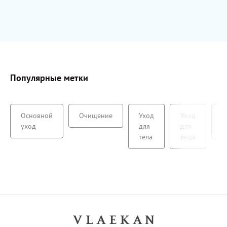
Популярные метки
Основной
Очищение
Уход
Уход
А
уход
для
для
с
тела
лица