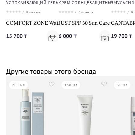
УСПОКАИВАЮЩИЙ ГЕЛЬ ДЛЯ ТЕЛА И ЛИЦА
КРЕМ СОЛНЦЕЗАЩИТНЫЙ ДЛЯ ЛИ
ЭМУЛЬСИЯ
/
0
отзывов
/
0
отзывов
/
0
о
COMFORT ZONE Water Soul Aftersun Aloe Gel
JUST SPF 30 Sun Care Cream
CANTABRI
15 700 ₸
6 000 ₸
19 700 ₸
Другие товары этого бренда
200 мл
150 мл
30 мл