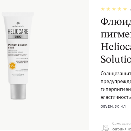
Флюид 
пигме
Helioc
Soluti
Солнцезащит
предупрежде
гиперпигмен
эластичность
ОБЪЕМ: 50 МЛ
Самовыво
сегодня и