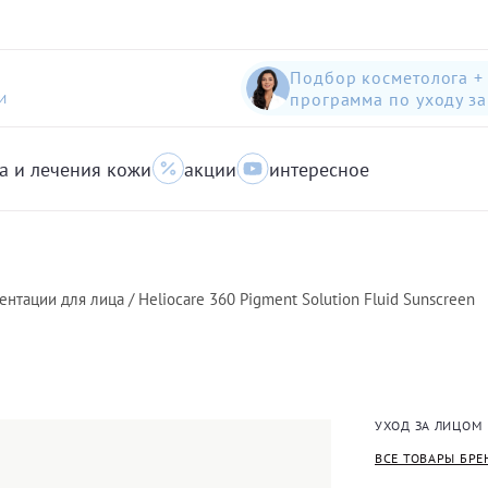
Подбор косметолога +
программа по уходу з
И
а и лечения кожи
акции
интересное
шампунь-пилинг для защиты волос с яблоком
Anti-Pollution peeling Shampoo with Swiss Apple
очищающий гель для кожи с акне для лица
нтации для лица / Heliocare 360 Pigment Solution Fluid Sunscreen
УХОД ЗА ЛИЦОМ
ВСЕ ТОВАРЫ БРЕ