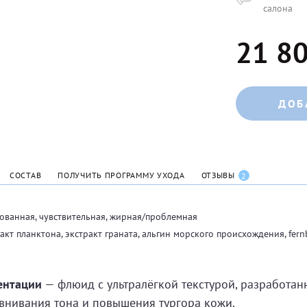
салона
21 80
ДОБ
СОСТАВ
ПОЛУЧИТЬ ПРОГРАММУ УХОДА
ОТЗЫВЫ
2
ованная, чувствительная, жирная/проблемная
акт планктона, экстракт граната, альгин морского происхождения, fern
ентации
— флюид с ультралёгкой текстурой, разработа
авнивания тона и повышения тургора кожи.