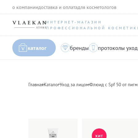
о компании
доставка и оплата
для косметологов
ИНТЕРНЕТ-МАГАЗИН
ПРОФЕССИОНАЛЬНОЙ КОСМЕТИК
каталог
бренды
протоколы уход
Главная
Каталог
Уход за лицом
Флюид с Spf 50 от пигме
ХИТ
ХИТ