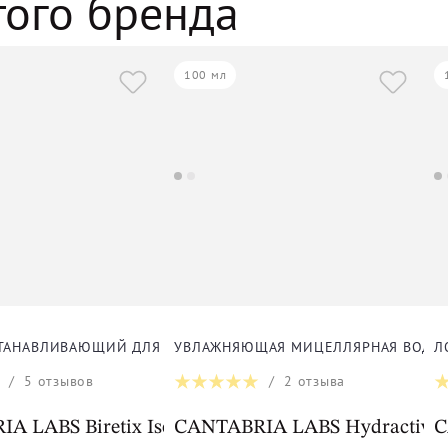
того бренда
100 мл
ТАНАВЛИВАЮЩИЙ ДЛЯ ЧУВСТВИТЕЛЬНОЙ КОЖИ ДЛЯ ЛИЦА
УВЛАЖНЯЮЩАЯ МИЦЕЛЛЯРНАЯ ВОДА 
Л
/
5
отзывов
/
2
отзыва
ray Anti-Blemish
A LABS Biretix Isorepair
CANTABRIA LABS Hydractive Mi
C