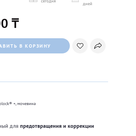
сегодня
дней
0 ₸
АВИТЬ В КОРЗИНУ
block® +, мочевина
нный для
предотвращения и коррекции