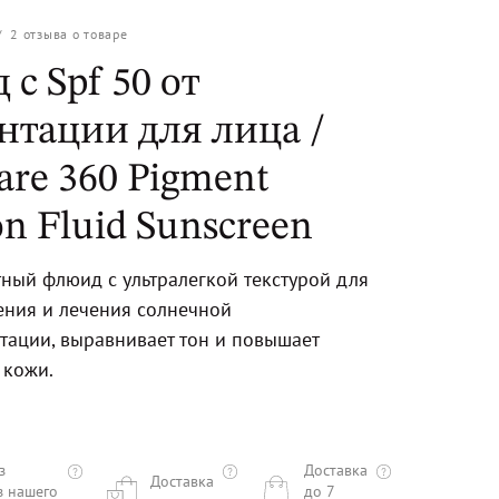
/
2
отзыва о товаре
с Spf 50 от
нтации для лица /
are 360 Pigment
on Fluid Sunscreen
ный флюид с ультралегкой текстурой для
ния и лечения солнечной
тации, выравнивает тон и повышает
 кожи.
з
Доставка
Доставка
з нашего
до 7