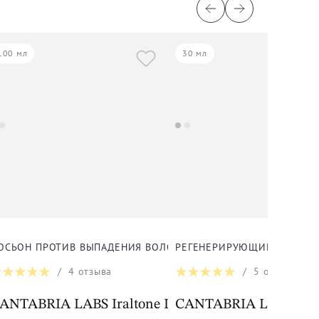
100 мл
30 мл
ДЛЯ ЛИЦА
ОСЬОН ПРОТИВ ВЫПАДЕНИЯ ВОЛОС ДЛЯ ВОЛОС
РЕГЕНЕРИРУЮЩИЙ ЛИФТИНГ
/
4
отзыва
/
5
отзывов
cellar Solution
ANTABRIA LABS Iraltone Locion Anticiada
CANTABRIA LABS Endo