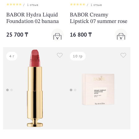
/
1
отзыв
/
1
отзыв
BABOR Hydra Liquid
BABOR Creamy
Foundation 02 banana
Lipstick 07 summer rose
25 700 ₸
16 800 ₸
4 г
10 гр