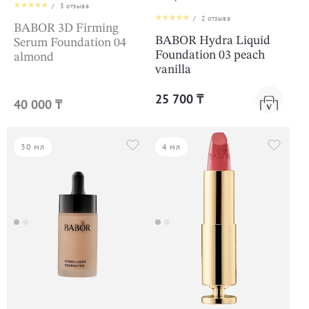
/
3
отзыва
/
2
отзыва
BABOR 3D Firming
BABOR Hydra Liquid
Serum Foundation 04
Foundation 03 peach
almond
vanilla
25 700 ₸
40 000 ₸
30 мл
4 мл