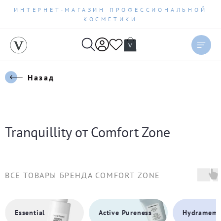
ИНТЕРНЕТ-МАГАЗИН ПРОФЕССИОНАЛЬНОЙ
КОСМЕТИКИ
Сортировать
Актуальное
Назад
Цена по возрастанию
Цена по убыванию
Tranquillity от Comfort Zone
Новинки
Бестселлеры
ВСЕ ТОВАРЫ БРЕНДА COMFORT ZONE
По рейтингу
Essential
Active Pureness
Hydramemo