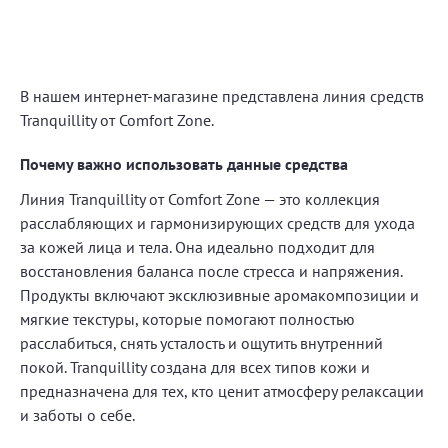
после душа приходилось кремом
каким-нибудь пользоваться
увлажняющим. А сейчас не
пользуюсь, нет необходимости.
В нашем интернет-магазине представлена линия средств
Tranquillity от Comfort Zone.
Почему важно использовать данные средства
Линия Tranquillity от Comfort Zone — это коллекция
расслабляющих и гармонизирующих средств для ухода
за кожей лица и тела. Она идеально подходит для
восстановления баланса после стресса и напряжения.
Продукты включают эксклюзивные аромакомпозиции и
мягкие текстуры, которые помогают полностью
расслабиться, снять усталость и ощутить внутренний
покой. Tranquillity создана для всех типов кожи и
предназначена для тех, кто ценит атмосферу релаксации
и заботы о себе.