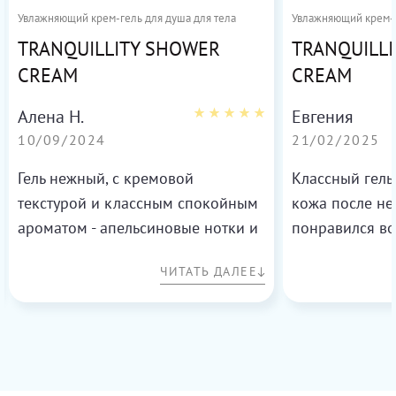
Увлажняющий крем-гель для душа для тела
Увлажняющий крем-г
TRANQUILLITY SHOWER
TRANQUILL
CREAM
CREAM
Алена Н.
Евгения
10/09/2024
21/02/2025
Гель нежный, с кремовой
Классный гель
текстурой и классным спокойным
кожа после не
ароматом - апельсиновые нотки и
понравился в
кедровые, очень приятные. Расход
ЧИТАТЬ ДАЛЕЕ
небольшой, т. к. пенится он
отлично. Мягко моет и все
смывает, заметила, что после душа
кожа нежная и увлажненная, хотя
у меня кожа склонна к сухости и