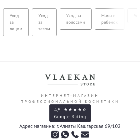
Уход
Уход
Уход за
Мама и
We
за
за
волосами
ребенок
лицом
телом
ИНТЕРНЕТ-МАГАЗИН
ПРОФЕССИОНАЛЬНОЙ КОСМЕТИКИ
Адрес магазина: г. Алматы Кашгарская 69/102