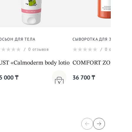
ОСЬОН ДЛЯ ТЕЛА
СЫВОРОТКА ДЛЯ ЗОНЫ БЮС
/
0
отзывов
/
0
отзывов
ounding
UST «Calmoderm body lotion»
COMFORT ZONE Body St
5 000 ₸
36 700 ₸