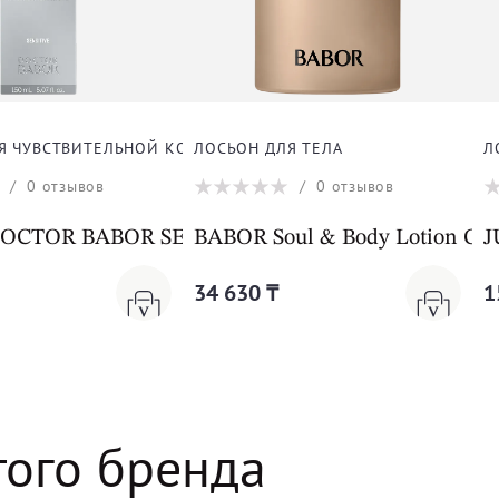
Я ЧУВСТВИТЕЛЬНОЙ КОЖИ ДЛЯ ЛИЦА
ЛОСЬОН ДЛЯ ТЕЛА
Л
/
0
отзывов
/
0
отзывов
ray Anti-Blemish
CTOR BABOR SENSITIVE Instant Relief Lotion
BABOR Soul & Body Lotion Gr
J
34 630 ₸
1
того бренда