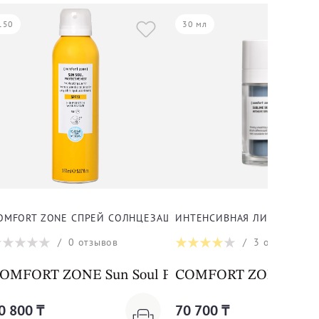
150
30 мл
ФТИНГ-СЫВОРОТКЕ
OMFORT ZONE СПРЕЙ СОЛНЦЕЗАЩИТНЫЙ ДЛЯ ТЕЛА
ИНТЕНСИВНАЯ ЛИФТИНГ-СЫ
/
0
отзывов
/
3
отзыва
ntensive Serum Refill
OMFORT ZONE Sun Soul Protective Mist SPF30
COMFORT ZONE Sublim
0 800 ₸
70 700 ₸