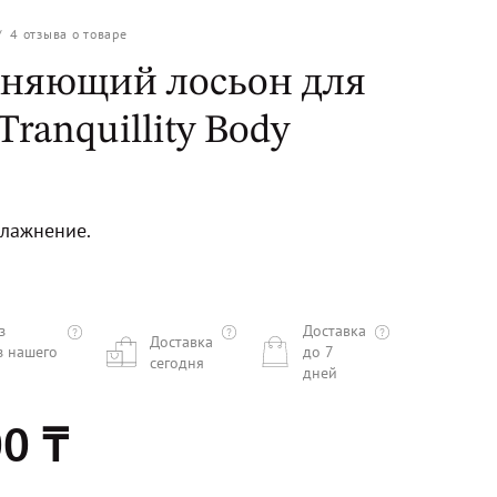
/
4
отзыва о товаре
няющий лосьон для
 Tranquillity Body
влажнение.
з
Доставка
Доставка
з нашего
до 7
сегодня
дней
0 ₸