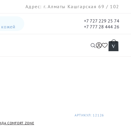
Адрес: г. Алматы Кашгарская 69 / 102
+7 727 229 25 74
а кожей
+7 777 28 444 26
интенсивная лифтинг-сыворотка для лица
гель три-актив для кожи лица с акне для лица
АРТИКУЛ: 12126
НДА COMFORT ZONE