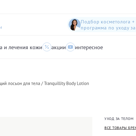
Подбор косметолога +
программа по уходу з
И
а и лечения кожи
акции
интересное
шампунь-пилинг для защиты волос с яблоком
Anti-Pollution peeling Shampoo with Swiss Apple
очищающий гель для кожи с акне для лица
й лосьон для тела / Tranquillity Body Lotion
УХОД ЗА ТЕЛОМ
ВСЕ ТОВАРЫ БРЕ