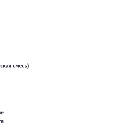
ская смесь)
ие
та