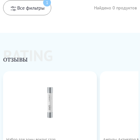
1
Все фильтры
Найдено
0
продуктов
RATING
ОТЗЫВЫ
Набор для зоны вокруг глаз
Ампулы Активатор Ко