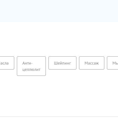
асла
Анти-
Шейпинг
Массаж
М
целлюлит