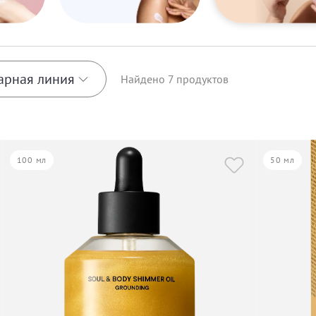
арная линия
Найдено
7
продуктов
 Strategist
100 мл
50 мл
 Shaping
quillity