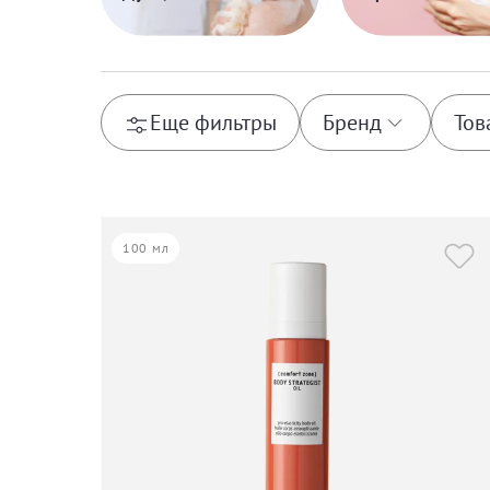
Еще фильтры
Бренд
Тов
Babor
Body
100 мл
Comfort Zone
Spa
Just
Tran