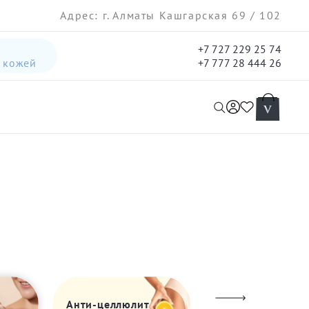
Адрес: г. Алматы Кашгарская 69 / 102
+7 727 229 25 74
а кожей
+7 777 28 444 26
интенсивная лифтинг-сыворотка для лица
гель три-актив для кожи лица с акне для лица
Анти-целлюлит
Шейпинг