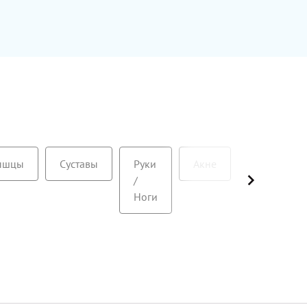
ышцы
Суставы
Руки
Акне
Анти-
/
стресс
Ноги