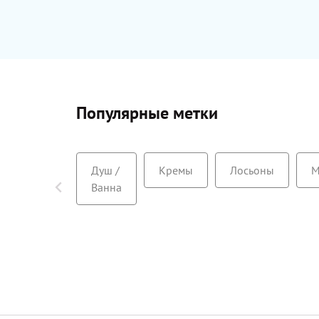
Популярные метки
Душ /
Кремы
Лосьоны
М
Ванна