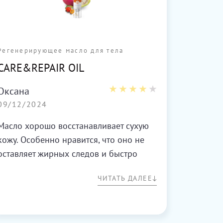
Регенерирующее масло для тела
Регене
CARE&REPAIR OIL
CARE
Оксана
Светл
09/12/2024
13/10
Масло хорошо восстанавливает сухую
Это ма
кожу. Особенно нравится, что оно не
эласти
оставляет жирных следов и быстро
увлажн
впитывается.
ненавя
ЧИТАТЬ ДАЛЕЕ