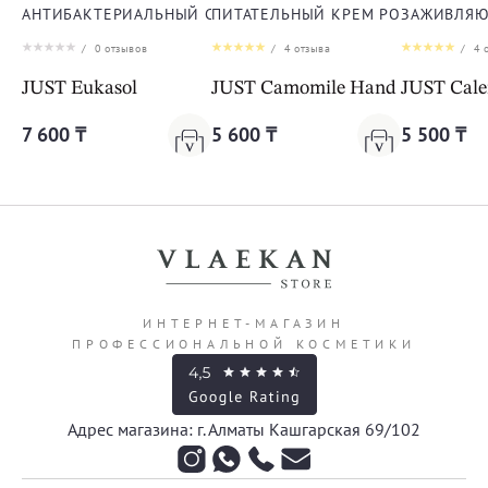
АНТИБАКТЕРИАЛЬНЫЙ СПРЕЙ ЭУКАСОЛ
ПИТАТЕЛЬНЫЙ КРЕМ РОМАШКА ДЛ
ЗАЖИВЛЯЮ
/
0
отзывов
/
4
отзыва
/
4
о
JUST Eukasol
JUST Camomile Hand Cream
JUST Cal
7 600 ₸
5 600 ₸
5 500 ₸
ИНТЕРНЕТ-МАГАЗИН
ПРОФЕССИОНАЛЬНОЙ КОСМЕТИКИ
Адрес магазина: г. Алматы Кашгарская 69/102