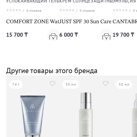
УСПОКАИВАЮЩИЙ ГЕЛЬ ДЛЯ ТЕЛА И ЛИЦА
КРЕМ СОЛНЦЕЗАЩИТНЫЙ ДЛЯ ЛИ
ЭМУЛЬСИЯ
/
0
отзывов
/
0
отзывов
/
0
о
COMFORT ZONE Water Soul Aftersun Aloe Gel
JUST SPF 30 Sun Care Cream
CANTABRI
15 700 ₸
6 000 ₸
19 700 ₸
Другие товары этого бренда
74 г
30 мл
30 мл