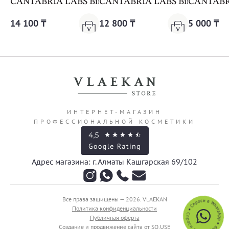
CANTABRIA LABS Biretix Tri-Active Spray Anti-Blemi
CANTABRIA LABS Biretix Isorep
CANTABRIA
14 100 ₸
12 800 ₸
5 000 ₸
ИНТЕРНЕТ-МАГАЗИН
ПРОФЕССИОНАЛЬНОЙ КОСМЕТИКИ
Адрес магазина: г. Алматы Кашгарская 69/102
Все права защищены — 2026.
VLAEKAN
Политика конфиденциальности
Публичная оферта
Создание и продвижение сайта от SO.USE