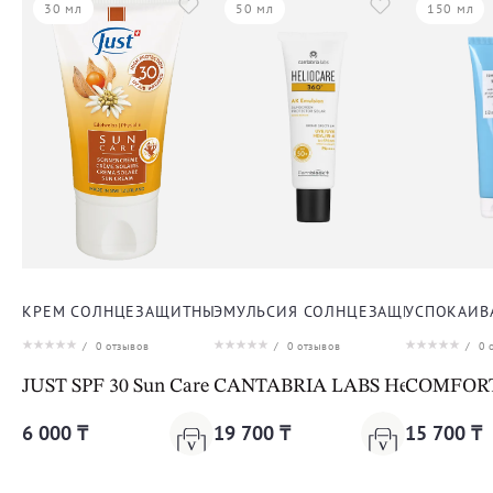
30 мл
50 мл
150 мл
КРЕМ СОЛНЦЕЗАЩИТНЫЙ ДЛЯ ЛИЦА
ЭМУЛЬСИЯ СОЛНЦЕЗАЩИТНАЯ ДЛЯ
УСПОКАИВ
/
0
отзывов
/
0
отзывов
/
0
о
JUST SPF 30 Sun Care Cream
CANTABRIA LABS Helio 360º A
COMFORT 
6 000 ₸
19 700 ₸
15 700 ₸