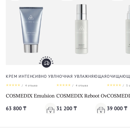
КРЕМ ИНТЕНСИВНО УВЛАЖНЯЮЩИЙ ДЛЯ ЛИЦА
НОЧНАЯ УВЛАЖНЯЮЩАЯ СЫВОРОТК
ОЧИЩАЮЩА
/
4
отзыва
/
4
отзыва
/
5
о
COSMEDIX Emulsion Intense Hydrator
COSMEDIX Reboot Overnight Hy
COSMEDIX 
63 800 ₸
31 200 ₸
39 000 ₸