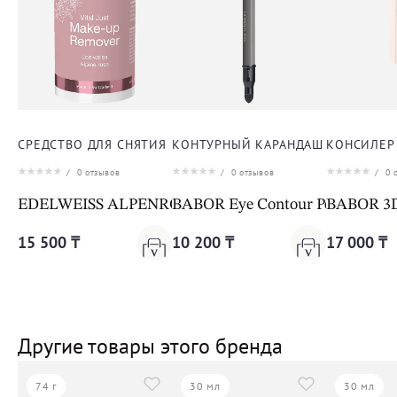
СРЕДСТВО ДЛЯ СНЯТИЯ МАКИЯЖА ДЛЯ ЛИЦА
КОНТУРНЫЙ КАРАНДАШ ДЛЯ ВЕК
КОНСИЛЕР
/
0
отзывов
/
0
отзывов
/
0
о
EDELWEISS ALPENROSE MAKE UP REMOVER
BABOR Eye Contour Pencil 04 sm
BABOR 3D 
15 500 ₸
10 200 ₸
17 000 ₸
Другие товары этого бренда
74 г
30 мл
30 мл