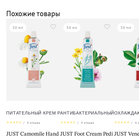
Похожие товары
30 мл
30 мл
30 мл
ПИТАТЕЛЬНЫЙ КРЕМ РОМАШКА ДЛЯ РУК
АНТИБАКТЕРИАЛЬНЫЙ, УВЛАЖН
ОХЛАЖДА
/
4
отзыва
/
4
отзыва
/
4
о
JUST Camomile Hand Cream
JUST Foot Cream Pedi
JUST Vene