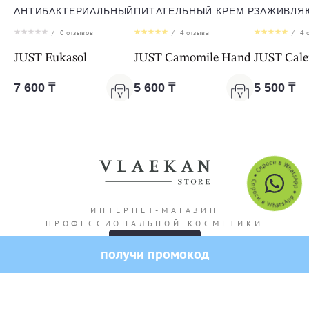
АНТИБАКТЕРИАЛЬНЫЙ СПРЕЙ ЭУКАСОЛ
ПИТАТЕЛЬНЫЙ КРЕМ РОМАШКА Д
ЗАЖИВЛЯ
/
0
отзывов
/
4
отзыва
/
4
о
JUST Eukasol
JUST Camomile Hand Cream
JUST Cal
7 600 ₸
5 600 ₸
5 500 ₸
ИНТЕРНЕТ-МАГАЗИН
ПРОФЕССИОНАЛЬНОЙ КОСМЕТИКИ
-10% на первый заказ
Адрес магазина: г. Алматы Кашгарская 69/102