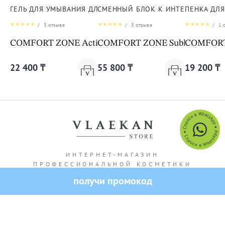
ГЕЛЬ ДЛЯ УМЫВАНИЯ ДЛЯ ЛИЦА
СМЕННЫЙ БЛОК К ИНТЕНСИВНОЙ 
ПЕНКА ДЛ
/
3
отзыва
/
3
отзыва
/
1
о
COMFORT ZONE Active Pureness Gel
COMFORT ZONE Sublime Skin Int
COMFORT 
22 400 ₸
55 800 ₸
19 200 ₸
ИНТЕРНЕТ-МАГАЗИН
ПРОФЕССИОНАЛЬНОЙ КОСМЕТИКИ
получи промокод
Адрес магазина: г. Алматы Кашгарская 69/102