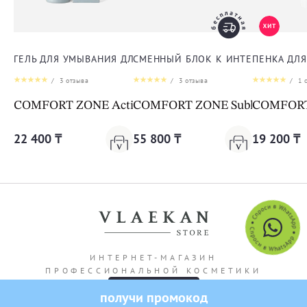
ГЕЛЬ ДЛЯ УМЫВАНИЯ ДЛЯ ЛИЦА
СМЕННЫЙ БЛОК К ИНТЕНСИВНОЙ 
ПЕНКА ДЛ
/
3
отзыва
/
3
отзыва
/
1
о
COMFORT ZONE Active Pureness Gel
COMFORT ZONE Sublime Skin Int
COMFORT 
22 400 ₸
55 800 ₸
19 200 ₸
ИНТЕРНЕТ-МАГАЗИН
ПРОФЕССИОНАЛЬНОЙ КОСМЕТИКИ
получи промокод