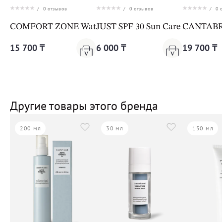
/
0
отзывов
/
0
отзывов
/
0
о
COMFORT ZONE Water Soul Aftersun Aloe Gel
JUST SPF 30 Sun Care Cream
CANTABRI
15 700 ₸
6 000 ₸
19 700 ₸
Другие товары этого бренда
200 мл
30 мл
150 мл