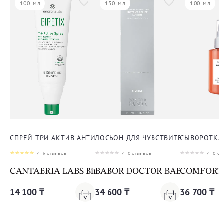
100 мл
150 мл
100 мл
СПРЕЙ ТРИ-АКТИВ АНТИ-АКНЕ ДЛЯ ТЕЛА
ЛОСЬОН ДЛЯ ЧУВСТВИТЕЛЬНОЙ К
СЫВОРОТК
/
6
отзывов
/
0
отзывов
/
0
о
CANTABRIA LABS Biretix Tri-Active Spray Anti-Blemi
BABOR DOCTOR BABOR SENSITIV
COMFORT 
14 100 ₸
34 600 ₸
36 700 ₸