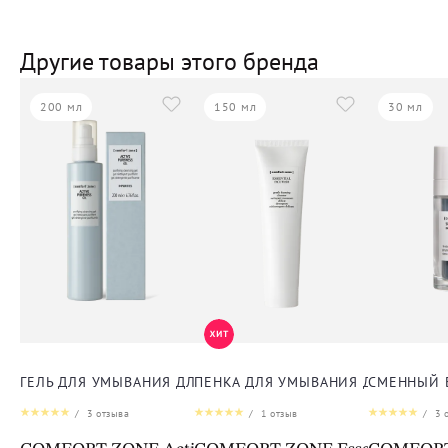
Другие товары этого бренда
200 мл
150 мл
30 мл
ГЕЛЬ ДЛЯ УМЫВАНИЯ ДЛЯ ЛИЦА
ПЕНКА ДЛЯ УМЫВАНИЯ ДЛЯ ЛИЦА
СМЕННЫЙ 
/
3
отзыва
/
1
отзыв
/
3
о