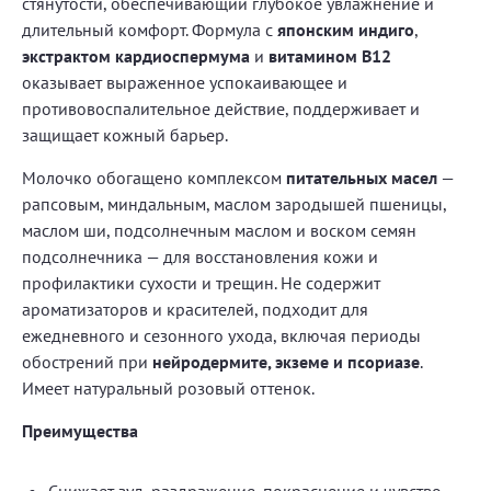
стянутости, обеспечивающий глубокое увлажнение и
длительный комфорт. Формула с
японским индиго
,
экстрактом кардиоспермума
и
витамином B12
оказывает выраженное успокаивающее и
противовоспалительное действие, поддерживает и
защищает кожный барьер.
Молочко обогащено комплексом
питательных масел
—
рапсовым, миндальным, маслом зародышей пшеницы,
маслом ши, подсолнечным маслом и воском семян
подсолнечника — для восстановления кожи и
профилактики сухости и трещин. Не содержит
ароматизаторов и красителей, подходит для
ежедневного и сезонного ухода, включая периоды
обострений при
нейродермите, экземе и псориазе
.
Имеет натуральный розовый оттенок.
Преимущества