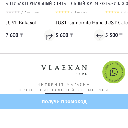
АНТИБАКТЕРИАЛЬНЫЙ СПРЕЙ ЭУКАСОЛ
ПИТАТЕЛЬНЫЙ КРЕМ РОМАШКА ДЛ
ЗАЖИВЛЯЮ
/
0
отзывов
/
4
отзыва
/
4
о
JUST Eukasol
JUST Camomile Hand Cream
JUST Cal
7 600 ₸
5 600 ₸
5 500 ₸
ИНТЕРНЕТ-МАГАЗИН
ПРОФЕССИОНАЛЬНОЙ КОСМЕТИКИ
получи промокод
Адрес магазина: г. Алматы Кашгарская 69/102