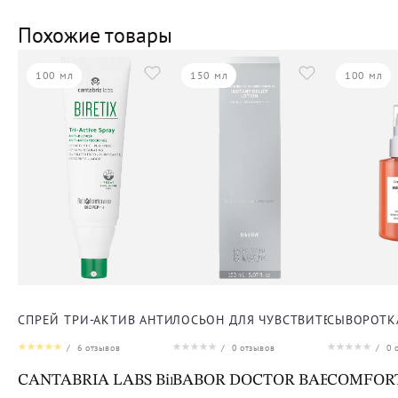
Похожие товары
100 мл
150 мл
100 мл
СПРЕЙ ТРИ-АКТИВ АНТИ-АКНЕ ДЛЯ ТЕЛА
ЛОСЬОН ДЛЯ ЧУВСТВИТЕЛЬНОЙ К
СЫВОРОТК
/
6
отзывов
/
0
отзывов
/
0
о
CANTABRIA LABS Biretix Tri-Active Spray Anti-Blemi
BABOR DOCTOR BABOR SENSITIV
COMFORT 