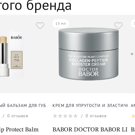
того бренда
15 мл
ЛИЦА
ЫЙ БАЛЬЗАМ ДЛЯ ГУБ
КРЕМ ДЛЯ УПРУГОСТИ И ЭЛАСТИЧНО
А
/
0
отзывов
/
0
отзывов
m Cleanformance
p Protect Balm
BABOR DOCTOR BABOR LIFTING
B