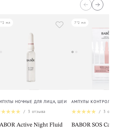
7*2 мл
7*2 мл
СТИ КОЖИ ДЛЯ ЛИЦА
МПУЛЫ НОЧНЫЕ ДЛЯ ЛИЦА, ШЕИ И ДЕКОЛЬТЕ
АМПУЛЫ КОНТРОЛЬ СТРЕСС
/
3
отзыва
/
3
отзыва
 Collagen-Peptide Booster Cream
ABOR Active Night Fluid
BABOR SOS Calming