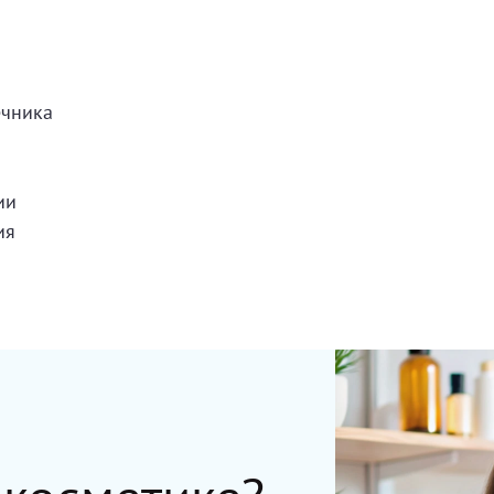
ечника
ии
ия