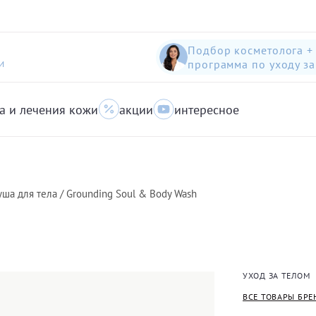
Подбор косметолога +
программа по уходу з
И
а и лечения кожи
акции
интересное
шампунь-пилинг для защиты волос с яблоком
Anti-Pollution peeling Shampoo with Swiss Apple
очищающий гель для кожи с акне для лица
уша для тела / Grounding Soul & Body Wash
УХОД ЗА ТЕЛОМ
ВСЕ ТОВАРЫ БРЕ