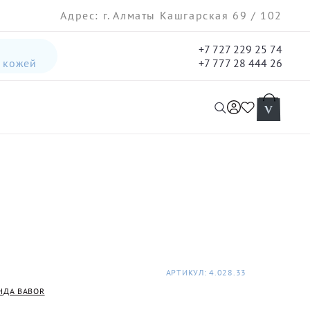
Адрес: г. Алматы Кашгарская 69 / 102
+7 727 229 25 74
а кожей
+7 777 28 444 26
интенсивная лифтинг-сыворотка для лица
гель три-актив для кожи лица с акне для лица
АРТИКУЛ: 4.028.33
НДА BABOR