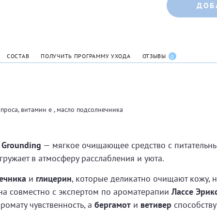
ДОБ
СОСТАВ
ПОЛУЧИТЬ ПРОГРАММУ УХОДА
ОТЗЫВЫ
0
 проса, витамин e , масло подсолнечника
 Grounding
— мягкое очищающее средство с питательн
гружает в атмосферу расслабления и уюта.
ечника
и
глицерин
, которые деликатно очищают кожу, 
а совместно с экспертом по ароматерапии
Лассе Эрик
ромату чувственность, а
бергамот
и
ветивер
способству