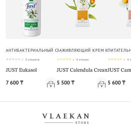
АНТИБАКТЕРИАЛЬНЫЙ СПРЕЙ ЭУКАСОЛ
ЗАЖИВЛЯЮЩИЙ КРЕМ КАЛЕНДУЛА
ПИТАТЕЛЬ
/
0
отзывов
/
4
отзыва
/
4
о
JUST Eukasol
JUST Calendula Cream
JUST Cam
7 600 ₸
5 500 ₸
5 600 ₸