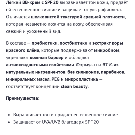
Лёгкий BB-крем с SPF 20
выравнивает тон кожи, придаёт
ей естественное сияние и защищает от ультрафиолета.
Отличается
шелковистой текстурой средней плотности
,
которая незаметно ложится на кожу, обеспечивая
свежий и ухоженный вид.
В составе —
пребиотики
,
постбиотики
и
экстракт коры
красного клёна
, которые поддерживают
микробиом
,
укрепляют
кожный барьер
и обладают
антиоксидантными свойствами
. Формула на
97 % из
натуральных ингредиентов
,
без силиконов, парабенов,
минеральных масел, PEG и микропластика
—
соответствует концепции
clean beauty
.
Преимущества:
Выравнивает тон и придаёт естественное сияние
Защищает от UVA/UVB благодаря SPF 20