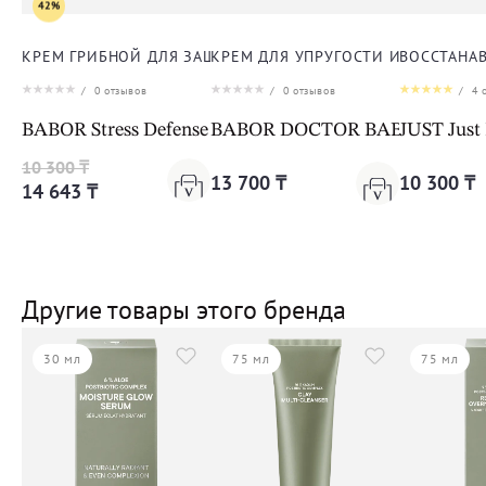
42%
КРЕМ ГРИБНОЙ ДЛЯ ЗАЩИТЫ ОТ СТРЕССА ДЛЯ ЛИЦА
КРЕМ ДЛЯ УПРУГОСТИ И ЭЛАСТИЧ
ВОССТАНА
/
0
отзывов
/
0
отзывов
/
4
о
BABOR Stress Defense Mushroom Cream Cleanformanc
BABOR DOCTOR BABOR LIFTING 
JUST Just
10 300 ₸
13 700 ₸
10 300 ₸
14 643 ₸
Другие товары этого бренда
30 мл
75 мл
75 мл