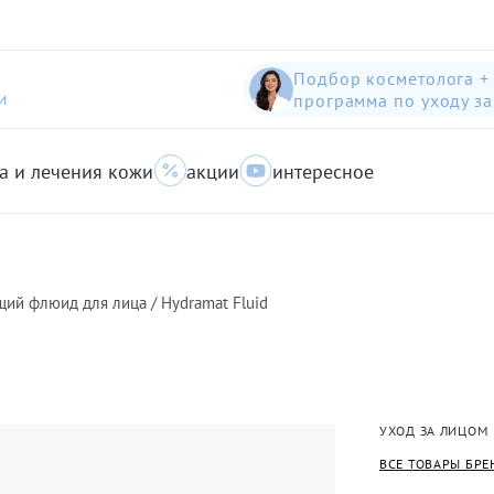
Подбор косметолога +
программа по уходу з
И
а и лечения кожи
акции
интересное
шампунь-пилинг для защиты волос с яблоком
Anti-Pollution peeling Shampoo with Swiss Apple
очищающий гель для кожи с акне для лица
й флюид для лица / Hydramat Fluid
УХОД ЗА ЛИЦОМ
ВСЕ ТОВАРЫ БРЕ