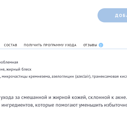
ДОБ
СОСТАВ
ПОЛУЧИТЬ ПРОГРАММУ УХОДА
ОТЗЫВЫ
2
роблемная
кне, жирный блеск
, микрочастицы кремнезема, азелоглицин (azeclair), транексамовая кис
 ухода за смешанной и жирной кожей, склонной к акн
ингредиентов, которые помогают уменьшить избыточно