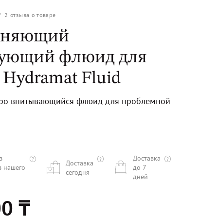
/
2
отзыва о товаре
жняющий
ующий флюид для
 Hydramat Fluid
тро впитывающийся флюид для проблемной
з
Доставка
Доставка
з нашего
до 7
сегодня
дней
0 ₸