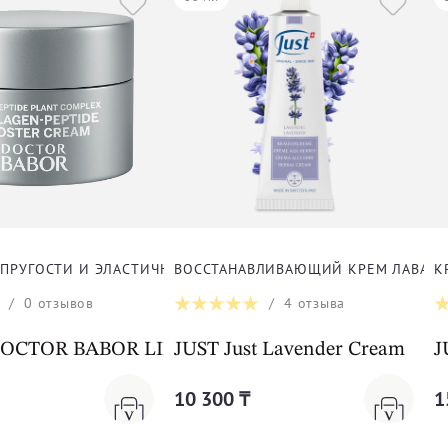
ЛИЦА
УПРУГОСТИ И ЭЛАСТИЧНОСТИ КОЖИ ДЛЯ ЛИЦА
ВОССТАНАВЛИВАЮЩИЙ КРЕМ ЛАВАНДА
К
/
0
отзывов
/
4
отзыва
m Cleanformance
CTOR BABOR LIFTING Collagen-Peptide Booster
JUST Just Lavender Cream
J
10 300 ₸
1