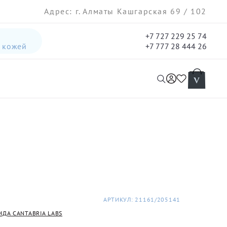
Адрес: г. Алматы Кашгарская 69 / 102
+7 727 229 25 74
а кожей
+7 777 28 444 26
интенсивная лифтинг-сыворотка для лица
гель три-актив для кожи лица с акне для лица
АРТИКУЛ: 21161/205141
НДА CANTABRIA LABS