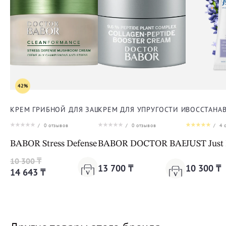
42%
КРЕМ ГРИБНОЙ ДЛЯ ЗАЩИТЫ ОТ СТРЕССА ДЛЯ ЛИЦА
КРЕМ ДЛЯ УПРУГОСТИ И ЭЛАСТИЧ
ВОССТАНА
/
0
отзывов
/
0
отзывов
/
4
о
BABOR Stress Defense Mushroom Cream Cleanformanc
BABOR DOCTOR BABOR LIFTING 
JUST Just
10 300 ₸
13 700 ₸
10 300 ₸
14 643 ₸