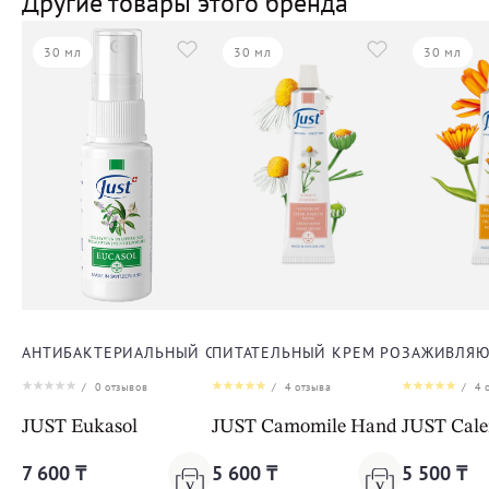
Другие товары этого бренда
30 мл
30 мл
30 мл
АНТИБАКТЕРИАЛЬНЫЙ СПРЕЙ ЭУКАСОЛ
ПИТАТЕЛЬНЫЙ КРЕМ РОМАШКА ДЛ
ЗАЖИВЛЯЮ
/
0
отзывов
/
4
отзыва
/
4
о
JUST Eukasol
JUST Camomile Hand Cream
JUST Cal
7 600 ₸
5 600 ₸
5 500 ₸