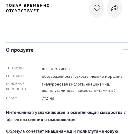
ТОВАР ВРЕМЕННО
ОТСУТСТВУЕТ
О продукте
ТИП КОЖИ
для всех типов
СОСТОЯНИЕ
обезвоженность, сухость, мелкие морщины
ОСНОВНЫЕ
гиалуроновая кислота, ниацинамид,
КОМПОНЕНТЫ
полиглутаминовая кислота, витамин в3
ОБЪЕМ
7*2 мл
Интенсивная увлажняющая и осветляющая сыворотка
с
эффектом
сияния
и
омоложения
.
Формула сочетает
ниацинамид
и
полиглутаминовую