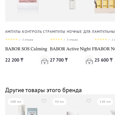
АМПУЛЫ КОНТРОЛЬ СТРЕССА ДЛЯ ЛИЦА, ШЕИ И ДЕКОЛЬТЕ
АМПУЛЫ НОЧНЫЕ ДЛЯ ЛИЦА, ШЕИ 
АМПУЛЬНЫЙ
/
3
отзыва
/
3
отзыва
/
2
о
BABOR SOS Calming
BABOR Active Night Fluid
BABOR Nut
22 200 ₸
27 700 ₸
25 600 ₸
Другие товары этого бренда
200 мл
30 мл
150 мл