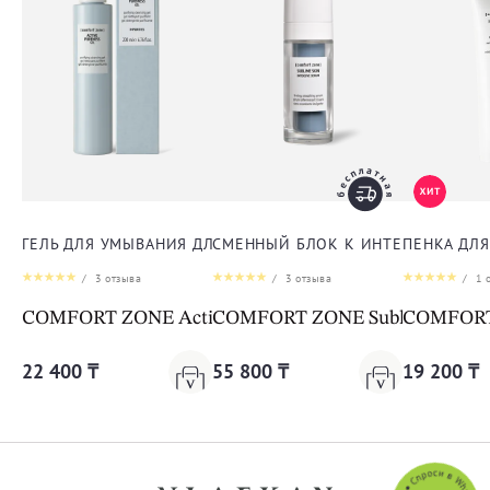
ГЕЛЬ ДЛЯ УМЫВАНИЯ ДЛЯ ЛИЦА
СМЕННЫЙ БЛОК К ИНТЕНСИВНОЙ 
ПЕНКА ДЛ
/
3
отзыва
/
3
отзыва
/
1
о
COMFORT ZONE Active Pureness Gel
COMFORT ZONE Sublime Skin Int
COMFORT 
22 400 ₸
55 800 ₸
19 200 ₸