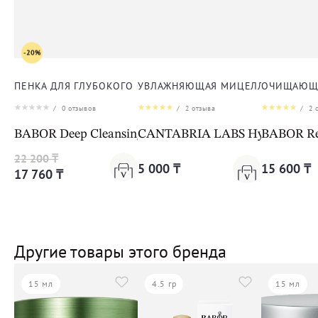
-20%
ПЕНКА ДЛЯ ГЛУБОКОГО ОЧИЩЕНИЯ КОЖИ ЛИЦА
УВЛАЖНЯЮЩАЯ МИЦЕЛЛЯРНАЯ ВОД
ОЧИЩАЮЩА
/
0
отзывов
/
2
отзыва
/
2
о
BABOR Deep Cleansing Foam
CANTABRIA LABS Hydractive Mic
BABOR Ref
22 200 ₸
5 000 ₸
15 600 ₸
17 760 ₸
Другие товары этого бренда
15 мл
4.5 гр
15 мл