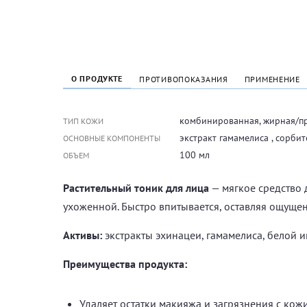
О ПРОДУКТЕ
ПРОТИВОПОКАЗАНИЯ
ПРИМЕНЕНИЕ
комбинированная, жирная/п
ТИП КОЖИ
экстракт гамамелиса , сорбит
ОСНОВНЫЕ КОМПОНЕНТЫ
100 мл
ОБЪЕМ
Растительный тоник для лица
— мягкое средство д
ухоженной. Быстро впитывается, оставляя ощущен
Активы:
экстракты эхинацеи, гамамелиса, белой 
Преимущества продукта:
Удаляет остатки макияжа и загрязнения с кож