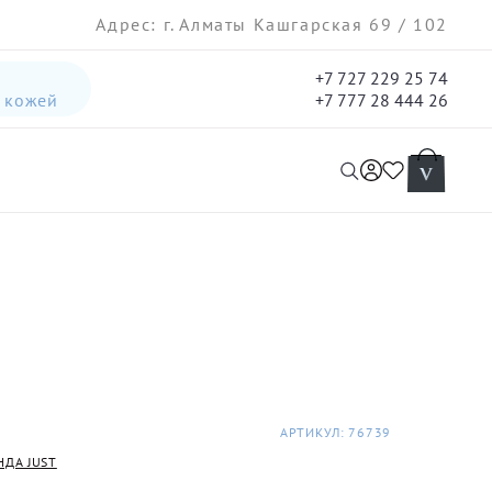
Адрес: г. Алматы Кашгарская 69 / 102
+7 727 229 25 74
а кожей
+7 777 28 444 26
интенсивная лифтинг-сыворотка для лица
гель три-актив для кожи лица с акне для лица
АРТИКУЛ: 76739
НДА JUST