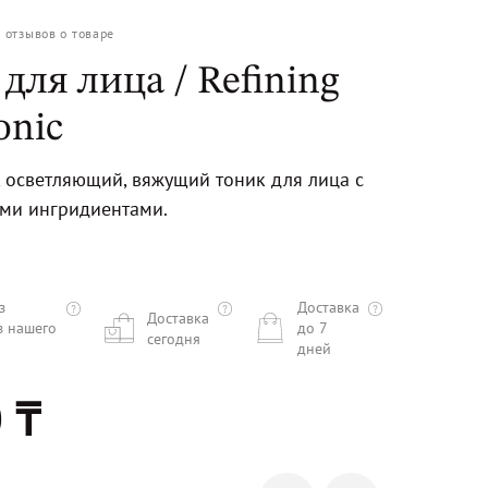
0
отзывов о товаре
для лица / Refining
onic
осветляющий, вяжущий тоник для лица с
ми ингридиентами.
з
Доставка
Доставка
з нашего
до 7
сегодня
дней
 ₸