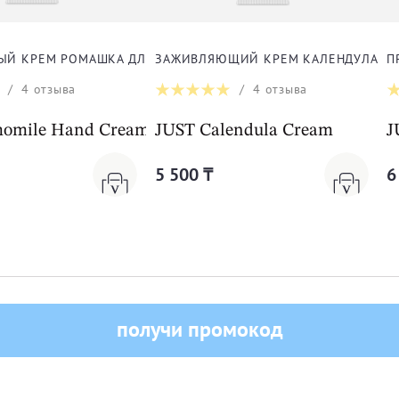
ЫЙ КРЕМ РОМАШКА ДЛЯ РУК
ЗАЖИВЛЯЮЩИЙ КРЕМ КАЛЕНДУЛА
П
/
4
отзыва
/
4
отзыва
omile Hand Cream
JUST Calendula Cream
J
5 500 ₸
6
КАТАЛОГ
-10% на первый заказ
Уход за лицом
Уход за телом