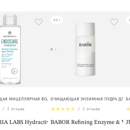
40 г
А
АЯ МИЦЕЛЛЯРНАЯ ВОДА ДЛЯ ЛИЦА
ОЧИЩАЮЩАЯ ЭНЗИМНАЯ ПУДРА ДЛЯ 
Б
/
2
отзыва
/
2
отзыва
A LABS Hydractive Micellar Solution
BABOR Refining Enzyme & Vit
J