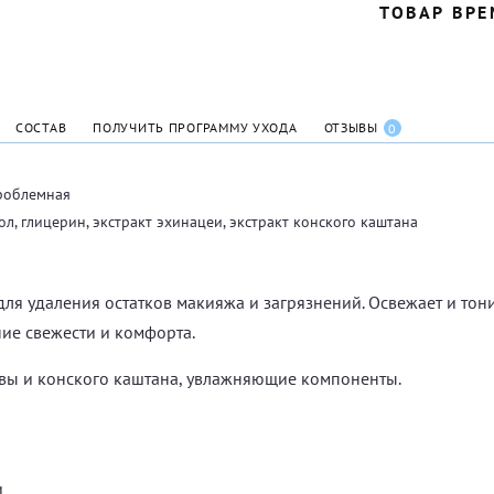
ТОВАР ВРЕ
СОСТАВ
ПОЛУЧИТЬ ПРОГРАММУ УХОДА
ОТЗЫВЫ
0
роблемная
ол, глицерин, экстракт эхинацеи, экстракт конского каштана
ля удаления остатков макияжа и загрязнений. Освежает и тони
ие свежести и комфорта.
ивы и конского каштана, увлажняющие компоненты.
и