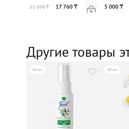
17 760 ₸
5 000 ₸
22 200 ₸
Другие товары э
30 мл
30 мл