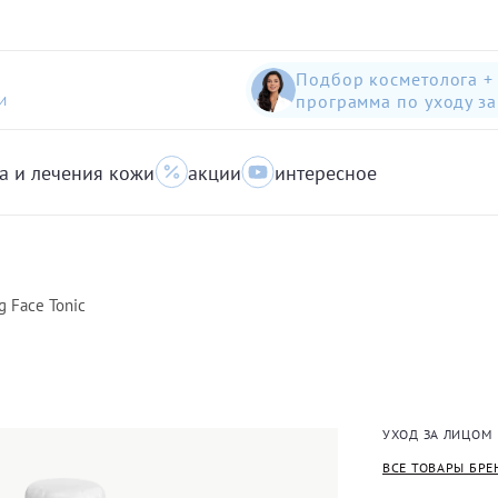
Подбор косметолога +
программа по уходу з
И
а и лечения кожи
акции
интересное
шампунь-пилинг для защиты волос с яблоком
Anti-Pollution peeling Shampoo with Swiss Apple
очищающий гель для кожи с акне для лица
g Face Tonic
УХОД ЗА ЛИЦОМ
ВСЕ ТОВАРЫ БРЕ