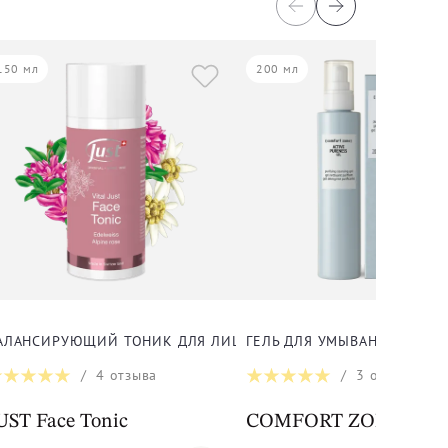
150 мл
200 мл
ЛИЦА
АЛАНСИРУЮЩИЙ ТОНИК ДЛЯ ЛИЦА
ГЕЛЬ ДЛЯ УМЫВАНИЯ ДЛЯ 
/
4
отзыва
/
3
отзыва
amin C Cleanser
UST Face Tonic
COMFORT ZONE Active